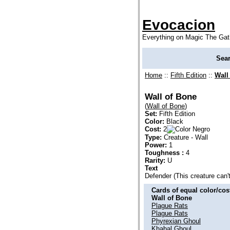
Evocacion
Everything on Magic The Gat
Sea
Home
::
Fifth Edition
::
Wall
Wall of Bone
(
Wall of Bone
)
Set:
Fifth Edition
Color:
Black
Cost:
2
Type:
Creature - Wall
Power:
1
Toughness :
4
Rarity:
U
Text
Defender (This creature can'
Cards of equal color/cost
Wall of Bone
Plague Rats
Plague Rats
Phyrexian Ghoul
Khabal Ghoul