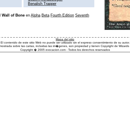
Benalish Trapper
l
Wall of Bone
en
Alpha
Beta
Fourth Edition
Seventh
Mapa del sitio
El contenido de este sitio Web no puede ser utilizado sin el expreso consentimiento de su autor.
ostrada sobre las cartas, incluidas las im�genes, son propiedad y tienen Copyright de Wizards 
Copyright � 2005 evocacion.com - Todos los derechos reservados