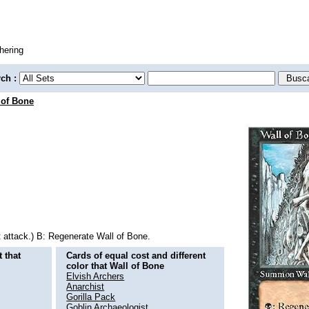
hering
rch :
 of Bone
t attack.) B: Regenerate Wall of Bone.
 that
Cards of equal cost and different
color that Wall of Bone
Elvish Archers
Anarchist
Gorilla Pack
Goblin Archaeologist