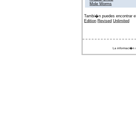
Mole Worms
Tambi�n puedes encontrar e
Edition
Revised
Unlimited
La informaci�n m