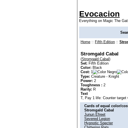
Evocacion
Everything on Magic The Gat
Sea
Home
::
Fifth Edition
::
Stro
Stromgald Cabal
(
Stromgald Cabal
)
Set:
Fifth Edition
Color:
Black
Cost:
1
Type:
Creature - Knight
Power:
2
Toughness :
2
Rarity:
R
Text
T, Pay 1 life: Counter target 
Cards of equal color/cost
Stromgald Cabal
Junun Efreet
Severed Legion
Hypnotic Specter
Chittering Rats