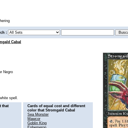
hering
rch :
mgald Cabal
white spell.
 that
Cards of equal cost and different
color that Stromgald Cabal
Sea Monster
Mawcor
Goblin King
Ephemeron