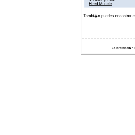
Hired Muscle
Tambi�n puedes encontrar e
La informaci�n m