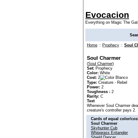
Evocacion
Everything on Magic The Gat
Sea
Home
::
Prophecy
::
Soul C
Soul Charmer
(
Soul Charmer
)
Set:
Prophecy
Color:
White
Cost:
2
Type:
Creature - Rebel
Power:
2
Toughness :
2
Rarity:
C
Text
Whenever Soul Charmer deals
creature's controller pays 2.
Cards of equal color/cost
Soul Charmer
Skyhunter Cub
Whipgrass Entangler
Shield Dancer