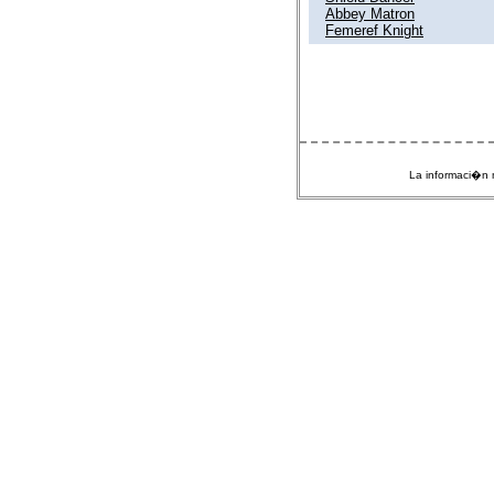
Abbey Matron
Femeref Knight
La informaci�n m