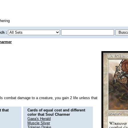
hering
rch :
harmer
 combat damage to a creature, you gain 2 life unless that
 that
Cards of equal cost and different
color that Soul Charmer
Gaea's Herald
Muscle Sliver
Tolarian Drake