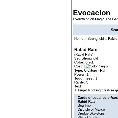
Evocacion
Everything on Magic The Gat
Sea
Home
::
Stronghold
::
Rabid
Rabid Rats
(
Rabid Rats
)
Set:
Stronghold
Color:
Black
Cost:
1
Type:
Creature - Rat
Power:
1
Toughness :
1
Rarity:
C
Text
T Target blocking creature get
Cards of equal color/cost
Rabid Rats
Bog Imp
Disciple of Malice
Drudge Skeletons
Wall of Souls