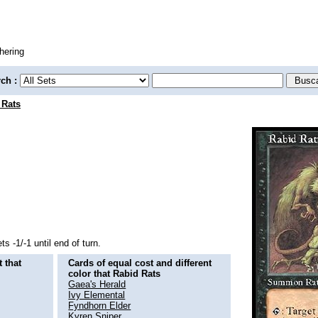
hering
rch :
 Rats
s -1/-1 until end of turn.
 that
Cards of equal cost and different
color that Rabid Rats
Gaea's Herald
Ivy Elemental
Fyndhorn Elder
Kyren Sniper