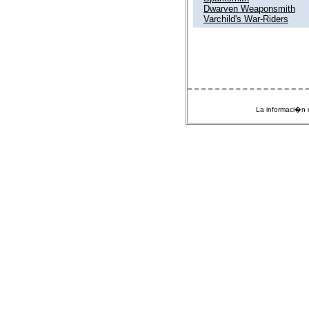
Dwarven Weaponsmith
Varchild's War-Riders
La informaci�n m