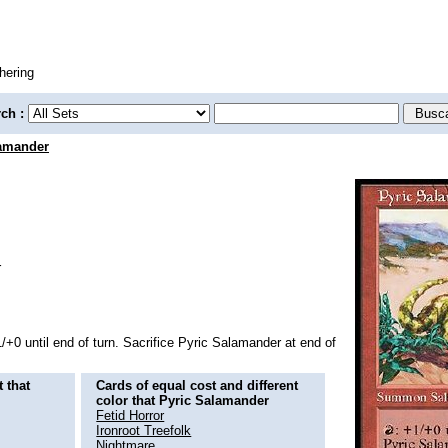
hering
rch :
lamander
r
+0 until end of turn. Sacrifice Pyric Salamander at end of
 that
Cards of equal cost and different
color that Pyric Salamander
Fetid Horror
Ironroot Treefolk
Nightmare