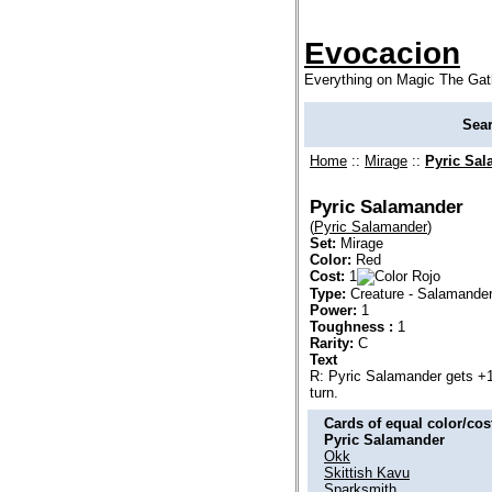
Evocacion
Everything on Magic The Gat
Sea
Home
::
Mirage
::
Pyric Sa
Pyric Salamander
(
Pyric Salamander
)
Set:
Mirage
Color:
Red
Cost:
1
Type:
Creature - Salamande
Power:
1
Toughness :
1
Rarity:
C
Text
R: Pyric Salamander gets +1/
turn.
Cards of equal color/cost
Pyric Salamander
Okk
Skittish Kavu
Sparksmith