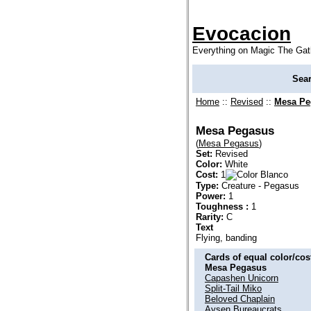
Evocacion
Everything on Magic The Gat
Sea
Home
::
Revised
::
Mesa Pe
Mesa Pegasus
(
Mesa Pegasus
)
Set:
Revised
Color:
White
Cost:
1
Type:
Creature - Pegasus
Power:
1
Toughness :
1
Rarity:
C
Text
Flying, banding
Cards of equal color/cost
Mesa Pegasus
Capashen Unicorn
Split-Tail Miko
Beloved Chaplain
Aysen Bureaucrats