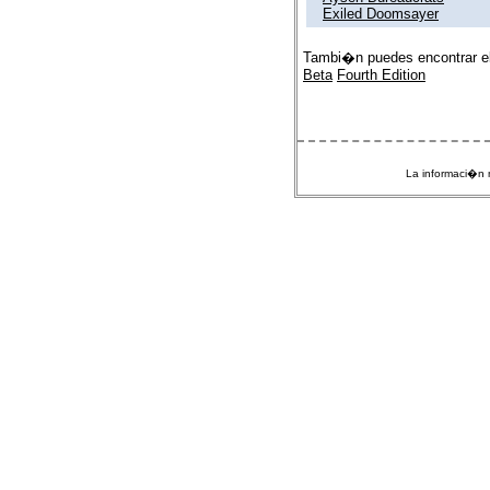
Exiled Doomsayer
Tambi�n puedes encontrar e
Beta
Fourth Edition
La informaci�n m