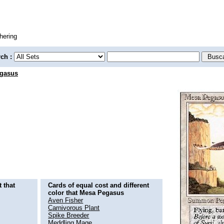
hering
rch :
gasus
 that
Cards of equal cost and different
color that Mesa Pegasus
Aven Fisher
Carnivorous Plant
Spike Breeder
Meddling Mage