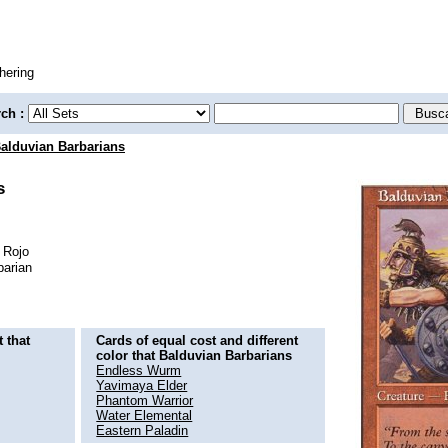
hering
rch :
alduvian Barbarians
s
barian
 that
Cards of equal cost and different
color that Balduvian Barbarians
Endless Wurm
Yavimaya Elder
Phantom Warrior
Water Elemental
Eastern Paladin