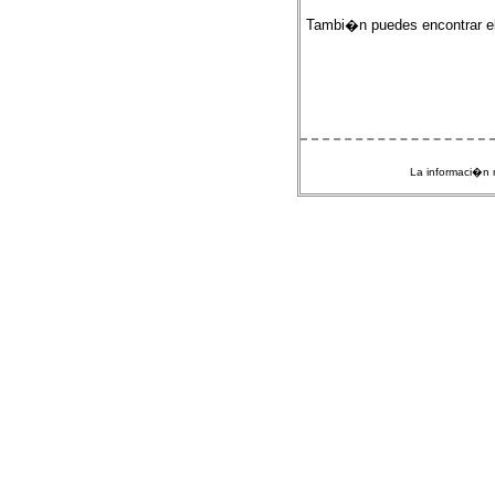
Tambi�n puedes encontrar e
La informaci�n m