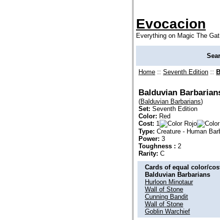
Evocacion
Everything on Magic The Gat
Sea
Home
::
Seventh Edition
::
B
Balduvian Barbarian
(
Balduvian Barbarians
)
Set:
Seventh Edition
Color:
Red
Cost:
1
Type:
Creature - Human Bar
Power:
3
Toughness :
2
Rarity:
C
Cards of equal color/cost
Balduvian Barbarians
Hurloon Minotaur
Wall of Stone
Cunning Bandit
Wall of Stone
Goblin Warchief